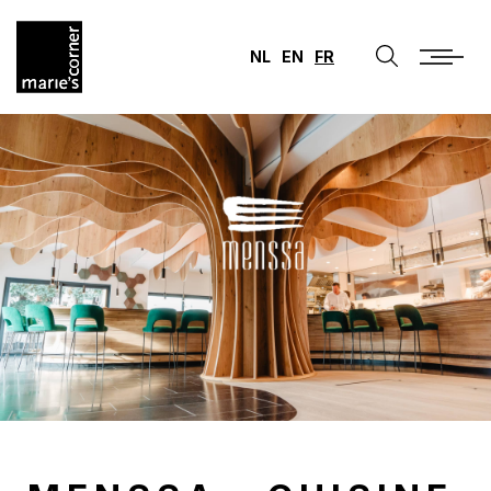
NL
EN
FR