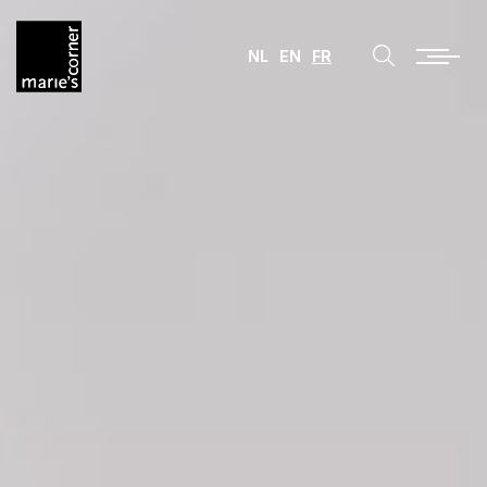
NL
EN
FR