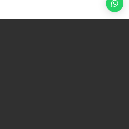
ACCUEIL
|
CATÉGORIES
|
TABOURETS
|
MONTEREY-T
TABOURETS
MONTEREY-T
Structure en hêtre & pin massifs assemblés par
tenons et mortaises. Repose pieds hêtre massif.
Suspension sangles élastiques entrecroisées. Assise
garnie mousse 35 kg/m³. Dossier garni mousse 25
kg/m². Garnissage fixe.