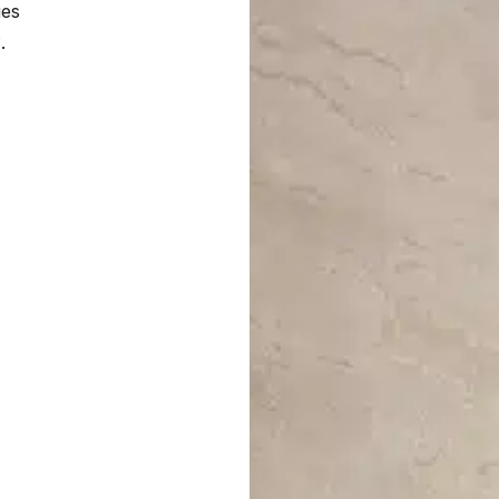
ues
.