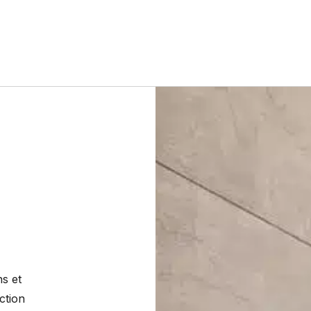
s et
ction