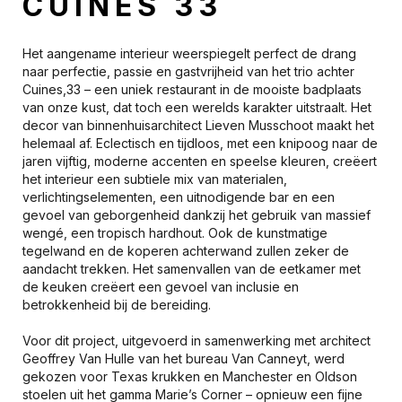
CUINES 33
Het aangename interieur weerspiegelt perfect de drang
naar perfectie, passie en gastvrijheid van het trio achter
Cuines,33 – een uniek restaurant in de mooiste badplaats
van onze kust, dat toch een werelds karakter uitstraalt. Het
decor van binnenhuisarchitect Lieven Musschoot maakt het
helemaal af. Eclectisch en tijdloos, met een knipoog naar de
jaren vijftig, moderne accenten en speelse kleuren, creëert
het interieur een subtiele mix van materialen,
verlichtingselementen, een uitnodigende bar en een
gevoel van geborgenheid dankzij het gebruik van massief
wengé, een tropisch hardhout. Ook de kunstmatige
tegelwand en de koperen achterwand zullen zeker de
aandacht trekken. Het samenvallen van de eetkamer met
de keuken creëert een gevoel van inclusie en
betrokkenheid bij de bereiding.
Voor dit project, uitgevoerd in samenwerking met architect
Geoffrey Van Hulle van het bureau Van Canneyt, werd
gekozen voor Texas krukken en Manchester en Oldson
stoelen uit het gamma Marie’s Corner – opnieuw een fijne