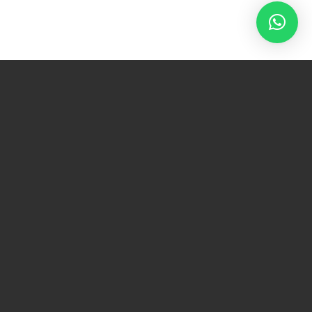
ACCUEIL
|
CATÉGORIES
|
CANAPÉS
|
TENNESSEE
CANAPÉS
TENNESSEE
Structure en hêtre & pin massifs assemblés par
tenons et mortaises. Suspension sangles élastiques
entrecroisées. Coussin d'assise couette plumes &
fibres sur âme mousse HR 40 kg/m³. Coussins de
dos plumes & fibres. Garnissage fixe. Coussins