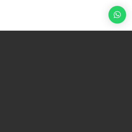
HOME
|
CATEGORIEËN
|
LEUNSTOELEN
|
JENKINS DB-LF
LEUNSTOELEN
JENKINS DB-LF
Structuur in massief beuken en grenen met pen- en
gatverbinding.Socle massief eiken. Ophanging met
gekruiste elastische banden. Vaste zitting met HR 40